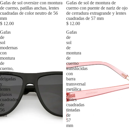
Agotado
Gafas de sol oversize con montura
Gafas de sol de montura de
de cuerno, patillas anchas, lentes
cuerno con puente de nariz de ojo
cuadradas de color neutro de 56
de cerradura extragrande y lentes
mm
cuadradas de 57 mm
$ 12.00
$ 12.00
Gafas
Gafas
de
de
sol
sol
modernas
de
con
montura
montura
de
de
cuerno
cuerno,
translúcidas
patillas
con
delgadas
barra
y
transversal
lentes
metálica
planos
y
cuadrados
lentes
de
cuadradas
56
tintadas
mm
de
57
mm