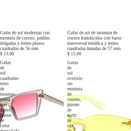
Agotado
Gafas de sol modernas con
Agotado
Gafas de sol de montura de
montura de cuerno, patillas
cuerno translúcidas con barra
delgadas y lentes planos
transversal metálica y lentes
cuadrados de 56 mm
cuadradas tintadas de 57 mm
$ 13.00
$ 15.00
Gafas
Gafas
de
de
sol
sol
cuadradas
oversize
retro
sin
de
montura
montura
de
plana
cuerno,
con
puente
lentes
de
planas
nariz
de
de
color
ojo
degradado
de