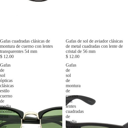
Gafas cuadradas clásicas de
Agotado
Gafas de sol de aviador clásicas
montura de cuerno con lentes
de metal cuadradas con lente de
transparentes 54 mm
cristal de 56 mm
$ 12.00
$ 12.00
Gafas
Gafas
de
de
sol
sol
ópticas
de
clásicas
montura
estilo
de
cuerno
cuerno
de
con
media
lentes
montura
cuadradas
semi-
de
al
media
aire
montura