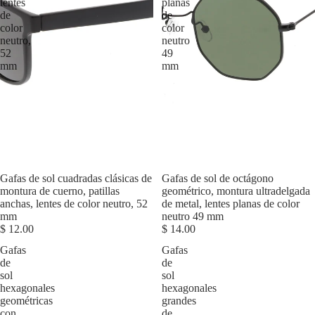
lentes
planas
de
de
color
color
neutro,
neutro
52
49
mm
mm
Agotado
Gafas de sol cuadradas clásicas de
Agotado
Gafas de sol de octágono
montura de cuerno, patillas
geométrico, montura ultradelgada
anchas, lentes de color neutro, 52
de metal, lentes planas de color
mm
neutro 49 mm
$ 12.00
$ 14.00
Gafas
Gafas
de
de
sol
sol
hexagonales
hexagonales
geométricas
grandes
con
de