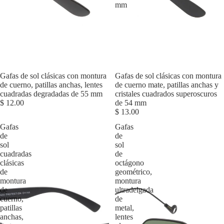
mm
Agotado
Gafas de sol clásicas con montura
Agotado
Gafas de sol clásicas con montura
de cuerno, patillas anchas, lentes
de cuerno mate, patillas anchas y
cuadradas degradadas de 55 mm
cristales cuadrados superoscuros
$ 12.00
de 54 mm
$ 13.00
Gafas
Gafas
de
de
sol
sol
cuadradas
de
clásicas
octágono
de
geométrico,
montura
montura
de
ultradelgada
cuerno,
de
patillas
metal,
anchas,
lentes