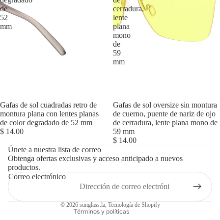
de
cerradura,
52
lente
mm
plana
mono
de
59
mm
Agotado
Gafas de sol cuadradas retro de
Gafas de sol oversize sin montura
montura plana con lentes planas
de cuerno, puente de nariz de ojo
de color degradado de 52 mm
de cerradura, lente plana mono de
$ 14.00
59 mm
Política de reembolso
$ 14.00
Únete a nuestra lista de correo
Política de privacidad
Obtenga ofertas exclusivas y acceso anticipado a nuevos
productos.
Términos del servicio
Correo electrónico
Política de envío
Información de contacto
© 2026
sunglass.la
,
Tecnología de Shopify
Términos y políticas