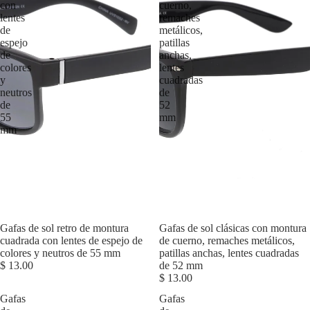
con
cuerno,
lentes
remaches
de
metálicos,
espejo
patillas
de
anchas,
colores
lentes
y
cuadradas
neutros
de
de
52
55
mm
mm
Gafas de sol retro de montura
Agotado
Gafas de sol clásicas con montura
cuadrada con lentes de espejo de
de cuerno, remaches metálicos,
colores y neutros de 55 mm
patillas anchas, lentes cuadradas
$ 13.00
de 52 mm
$ 13.00
Gafas
Gafas