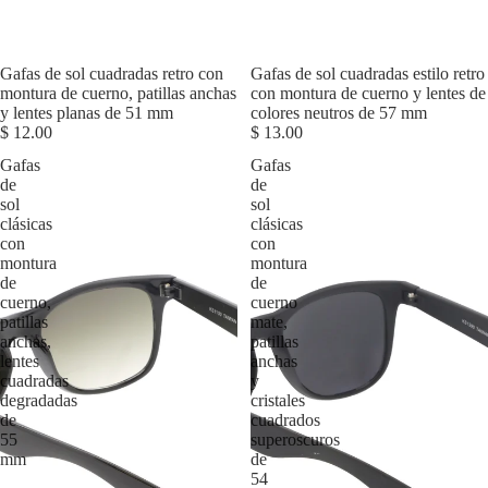
Agotado
Gafas de sol cuadradas retro con
Gafas de sol cuadradas estilo retro
montura de cuerno, patillas anchas
con montura de cuerno y lentes de
y lentes planas de 51 mm
colores neutros de 57 mm
$ 12.00
$ 13.00
Gafas
Gafas
de
de
sol
sol
clásicas
clásicas
con
con
montura
montura
de
de
cuerno,
cuerno
patillas
mate,
anchas,
patillas
lentes
anchas
cuadradas
y
degradadas
cristales
de
cuadrados
55
superoscuros
mm
de
54