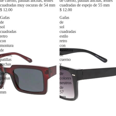
de cuerno, patillas anchas, lentes
de cuerno, patillas anchas, lentes
cuadradas muy oscuras de 54 mm
cuadradas de espejo de 55 mm
$ 12.00
$ 12.00
Gafas
Gafas
de
de
sol
sol
cuadradas
cuadradas
retro
estilo
con
retro
montura
con
de
montura
cuerno,
de
patillas
cuerno
anchas
y
y
lentes
lentes
de
planas
colores
de
neutros
51
de
mm
57
mm