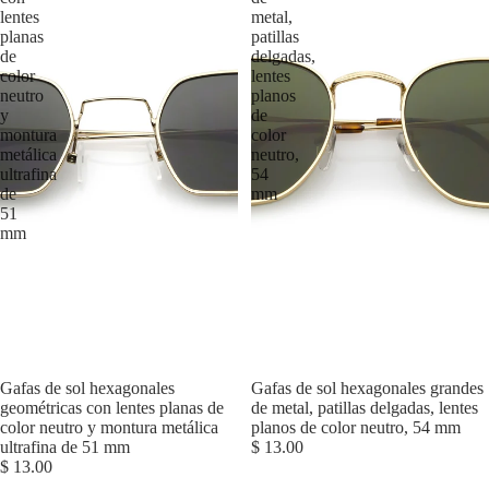
lentes
metal,
planas
patillas
de
delgadas,
color
lentes
neutro
planos
y
de
montura
color
metálica
neutro,
ultrafina
54
de
mm
51
mm
Gafas de sol hexagonales
Agotado
Gafas de sol hexagonales grandes
geométricas con lentes planas de
de metal, patillas delgadas, lentes
color neutro y montura metálica
planos de color neutro, 54 mm
ultrafina de 51 mm
$ 13.00
$ 13.00