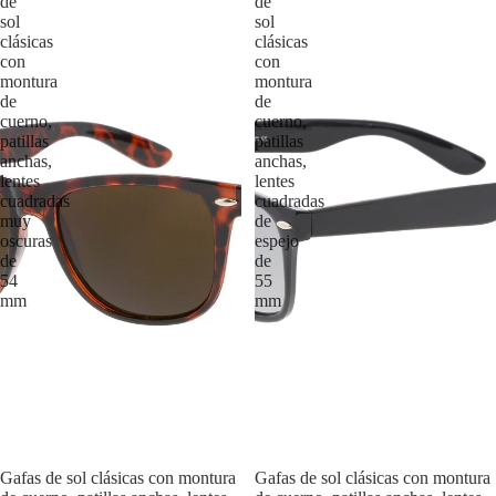
de
de
sol
sol
clásicas
clásicas
con
con
montura
montura
de
de
cuerno,
cuerno,
patillas
patillas
anchas,
anchas,
lentes
lentes
cuadradas
cuadradas
muy
de
oscuras
espejo
de
de
54
55
mm
mm
Agotado
Gafas de sol clásicas con montura
Agotado
Gafas de sol clásicas con montura