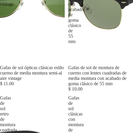
vintage
con
acabado
de
goma
clásico
de
55
mm
Agotado
Gafas de sol ópticas clásicas estilo
Gafas de sol de montura de
cuerno de media montura semi-al
cuerno con lentes cuadradas de
aire vintage
media montura con acabado de
$ 11.00
goma clásico de 55 mm
$ 10.00
Gafas
Gafas
de
de
sol
sol
retro
clásicas
de
con
montura
montura
cuadrada
de