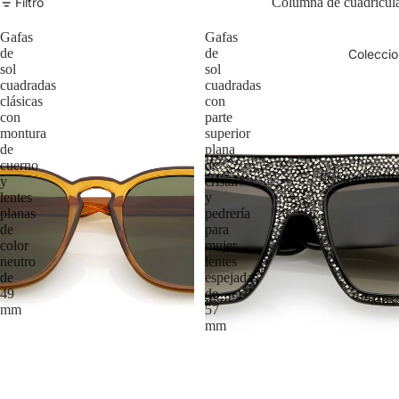
Filtro
Columna de cuadrícul
Gafas
Gafas
de
de
Coleccio
sol
sol
cuadradas
cuadradas
clásicas
con
con
parte
montura
superior
de
plana
cuerno
de
Despacho de
y
cristal
lentes
y
planas
pedrería
de
para
color
mujer,
neutro
lentes
de
espejadas
49
de
Más
mm
57
mm