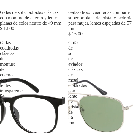
Agotado
Gafas de sol cuadradas clásicas
Gafas de sol cuadradas con parte
con montura de cuerno y lentes
superior plana de cristal y pedrería
planas de color neutro de 49 mm
para mujer, lentes espejadas de 57
$ 13.00
mm
$ 16.00
Gafas
Gafas
cuadradas
de
clásicas
sol
de
de
montura
aviador
de
clásicas
cuerno
de
con
metal
lentes
cuadradas
transparentes
con
54
lente
mm
de
cristal
de
56
mm